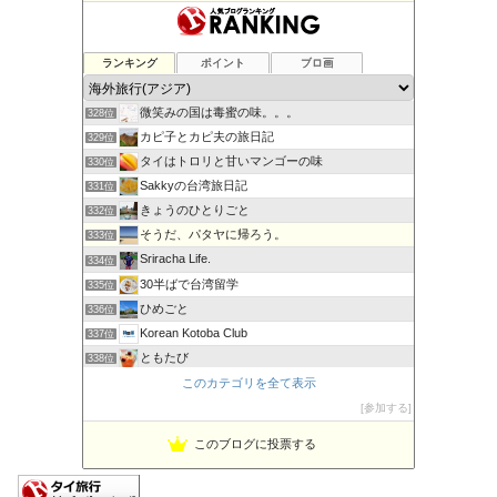
こぐまラテの「とりあえず、やってみた！」
ランキング
ポイント
ブロ画
326位
てくてくソウル | バーチャルソウル観光サイト
327位
微笑みの国は毒蜜の味。。。
328位
カピ子とカピ夫の旅日記
329位
タイはトロリと甘いマンゴーの味
330位
Sakkyの台湾旅日記
331位
きょうのひとりごと
332位
そうだ、パタヤに帰ろう。
333位
Sriracha Life.
334位
30半ばで台湾留学
335位
ひめごと
336位
Korean Kotoba Club
337位
ともたび
338位
エスコートアガシ紹介専門 USAGI
このカテゴリを全て表示
339位
タイバンコク思ひ出の日々 menthol
参加する
340位
このブログに投票する