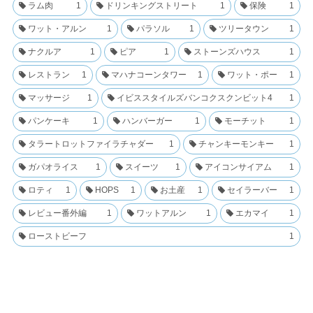
ラム肉
1
ドリンキングストリート
1
保険
1
ワット・アルン
1
パラソル
1
ツリータウン
1
ナクルア
1
ピア
1
ストーンズハウス
1
レストラン
1
マハナコーンタワー
1
ワット・ポー
1
マッサージ
1
イビススタイルズバンコクスクンビット4
1
パンケーキ
1
ハンバーガー
1
モーチット
1
タラートロットファイラチャダー
1
チャンキーモンキー
1
ガパオライス
1
スイーツ
1
アイコンサイアム
1
ロティ
1
HOPS
1
お土産
1
セイラーバー
1
レビュー番外編
1
ワットアルン
1
エカマイ
1
ローストビーフ
1