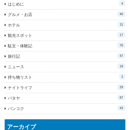
はじめに
4
グルメ・お店
40
ホテル
11
観光スポット
17
駄文・体験記
76
旅行記
47
ニュース
19
持ち物リスト
2
ナイトライフ
29
パタヤ
87
バンコク
43
アーカイブ