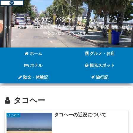
そうだ、パタヤに帰ろう。
タイ、パタヤ旅行のお役立ち情報発信ブログです。グルメ、お店、ホテルなど
中心にレビューしています。
ホーム
グルメ・お店
ホテル
観光スポット
駄文・体験記
旅行記
タコヘー
タコヘーの近況について
はじめに