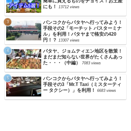
簡単に買えるものをチョイス！お土産
にも！
13712 views
バンコクからパタヤへ行ってみよう！
手段その2「モーチット バスターミナ
ル」を利用！パタヤまで格安の420
円！？
13307 views
パタヤ、ジョムティエン地区を散策！
まだまだ知らない世界がたくさんあっ
た・・・（中編）
7083 views
バンコクからパタヤへ行ってみよう！
手段その3「Mr.T Taxi（ミスターティ
ー タクシー）」を利用！
6683 views