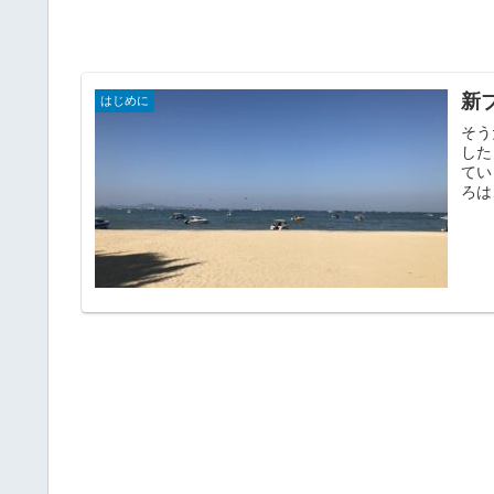
新
はじめに
そう
した
てい
ろは