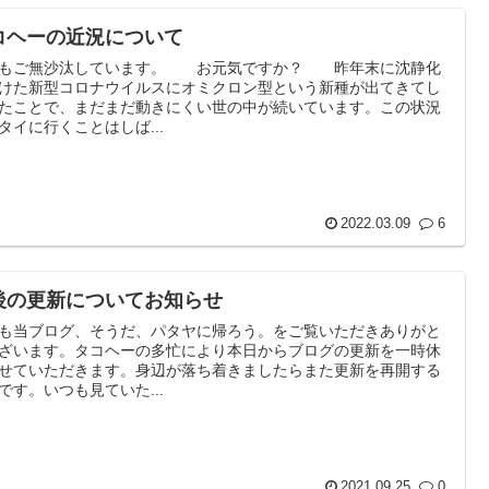
コヘーの近況について
うもご無沙汰しています。 お元気ですか？ 昨年末に沈静化
けた新型コロナウイルスにオミクロン型という新種が出てきてし
たことで、まだまだ動きにくい世の中が続いています。この状況
タイに行くことはしば...
2022.03.09
6
後の更新についてお知らせ
も当ブログ、そうだ、パタヤに帰ろう。をご覧いただきありがと
ざいます。タコヘーの多忙により本日からブログの更新を一時休
せていただきます。身辺が落ち着きましたらまた更新を再開する
です。いつも見ていた...
2021.09.25
0