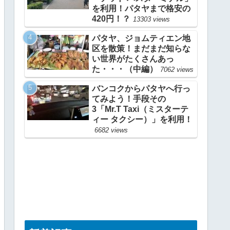
を利用！パタヤまで格安の
420円！？
13303 views
パタヤ、ジョムティエン地
区を散策！まだまだ知らな
い世界がたくさんあっ
た・・・（中編）
7062 views
バンコクからパタヤへ行っ
てみよう！手段その
3「Mr.T Taxi（ミスターテ
ィー タクシー）」を利用！
6682 views