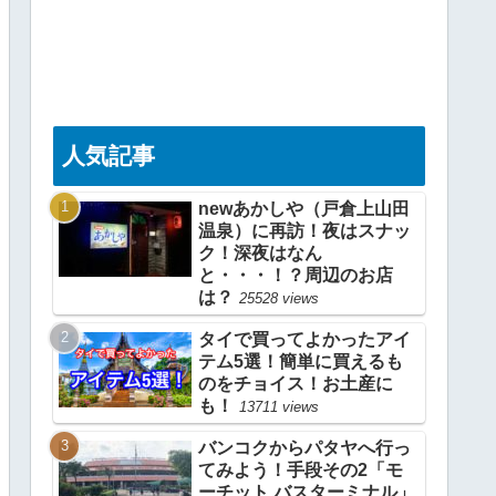
人気記事
newあかしや（戸倉上山田
温泉）に再訪！夜はスナッ
ク！深夜はなん
と・・・！？周辺のお店
は？
25528 views
タイで買ってよかったアイ
テム5選！簡単に買えるも
のをチョイス！お土産に
も！
13711 views
バンコクからパタヤへ行っ
てみよう！手段その2「モ
ーチット バスターミナル」