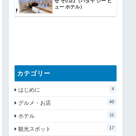
せ その21（パタヤ シー ビ
ュー ホテル）
カテゴリー
4
はじめに
40
グルメ・お店
11
ホテル
17
観光スポット