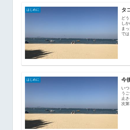
タ
はじめに
ど
しか
まっ
では
今
はじめに
いつ
うご
止さ
次第