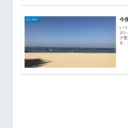
今
はじめに
いつ
ざい
グ更
す。