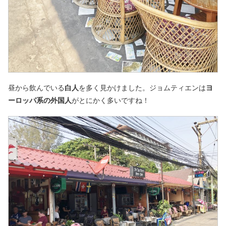
昼から飲んでいる
白人
を多く見かけました。ジョムティエンは
ヨ
ーロッパ系の外国人
がとにかく多いですね！