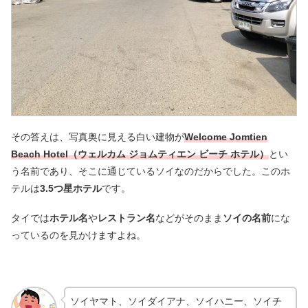
その答えは、写真奥に見える白い建物が
Welcome Jomtien
Beach Hotel（ウェルカム ジョムティエン ビーチ ホテル）
とい
う名前であり、そこに通じているソイなのだからでした。このホ
テルは
3.5つ星ホテル
です。
タイでは
ホテル名
や
レストラン名
などがそのまま
ソイの名前
にな
っているのを見かけますよね。
ソイヤマト、ソイダイアナ、ソイハニー、ソイチ