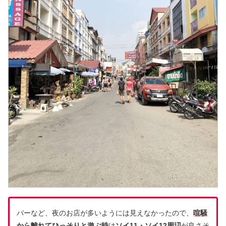
バーなど、夜のお店が多いようには見えなかったので、
喧騒
から離れてひっそりと遊ぶ時
は
ソイ11・ソイ12周辺
が良さそ