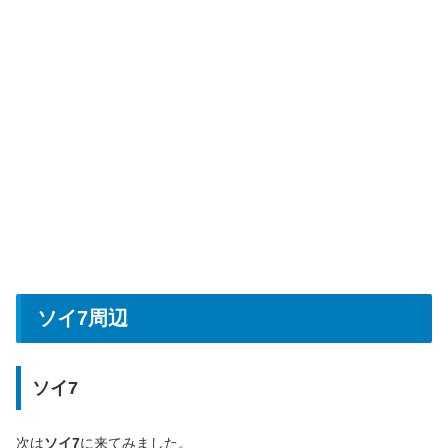
ソイ7周辺
ソイ7
次は
ソイ7
に来てみました。