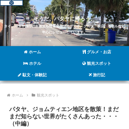
そうだ、パタヤに帰ろう。
タイ、パタヤ旅行のお役立ち情報発信ブログです。グルメ、お店、ホテルなど
中心にレビューしています。
ホーム
グルメ・お店
ホテル
観光スポット
駄文・体験記
旅行記
ホーム
観光スポット
パタヤ、ジョムティエン地区を散策！まだ
まだ知らない世界がたくさんあった・・・
（中編）