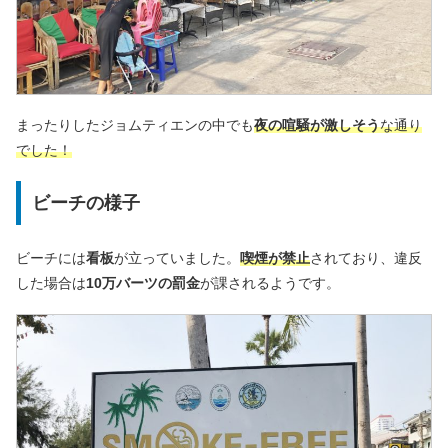
まったりしたジョムティエンの中でも
夜の喧騒が激しそう
な通り
でした！
ビーチの様子
ビーチには
看板
が立っていました。
喫煙が禁止
されており、違反
した場合は
10万バーツの罰金
が課されるようです。