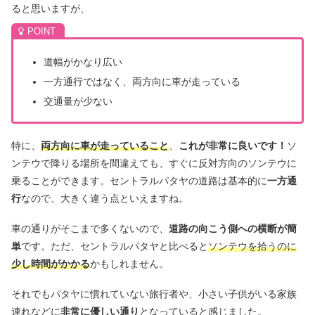
ると思いますが、
道幅がかなり広い
一方通行ではなく、両方向に車が走っている
交通量が少ない
特に、
両方向に車が走っていること
、
これが非常に良いです！
ソ
ンテウで降りる場所を間違えても、すぐに反対方向のソンテウに
乗ることができます。セントラルパタヤの道路は基本的に
一方通
行
なので、大きく違う点といえますね。
車の通りがそこまで多くないので、
道路の向こう側への横断が簡
単
です。ただ、セントラルパタヤと比べると
ソンテウを拾うのに
少し時間がかかる
かもしれません。
それでもパタヤに慣れていない旅行者や、小さい子供がいる家族
連れなどに
非常に優しい通り
となっていると感じました。