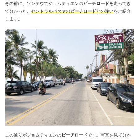
その前に、ソンテウでジョムティエンの
ビーチロード
を走ってき
て分かった、
セントラルパタヤの
ビーチロード
との違い
をご紹介
します。
この通りがジョムティエンの
ビーチロード
です。写真を見て分か