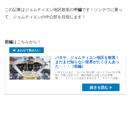
この記事はジョムティエン地区散策の
中編
です！ソンテウに乗っ
て、ジョムティエンの中心部を目指します！
前編
はこちらから！
パタヤ、ジョムティエン地区を散策！
まだまだ知らない世界がたくさんあっ
た・・・（前編）
パタヤにいると、ついつい中心部（セントラルパタヤ地
区）で遊ぶばかりで、他の地区には全く行かず帰
国・・・ということはありませんか？ タコヘーは毎回
そうです。 既に両手で数えられるくらいパタヤには行
っているのですが...