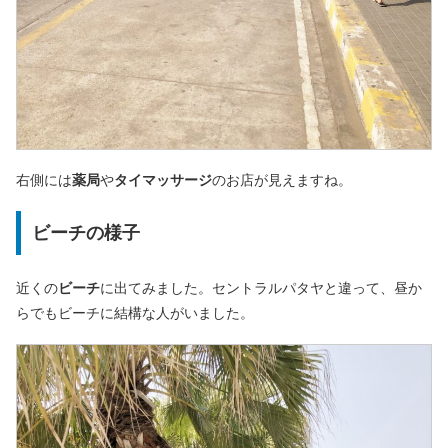
右側には
薬局
や
タイマッサージ
のお店が見えますね。
ビーチの様子
近くの
ビーチ
に出てみました。セントラルパタヤと違って、昼か
らでもビーチに結構な人がいました。