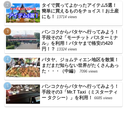
タイで買ってよかったアイテム5選！
簡単に買えるものをチョイス！お土産
にも！
13714 views
バンコクからパタヤへ行ってみよう！
手段その2「モーチット バスターミナ
ル」を利用！パタヤまで格安の420
円！？
13324 views
パタヤ、ジョムティエン地区を散策！
まだまだ知らない世界がたくさんあっ
た・・・（中編）
7096 views
バンコクからパタヤへ行ってみよう！
手段その3「Mr.T Taxi（ミスターティ
ー タクシー）」を利用！
6685 views