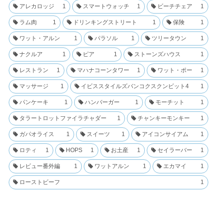
アレカロッジ
1
スマートウォッチ
1
ビーチチェア
1
ラム肉
1
ドリンキングストリート
1
保険
1
ワット・アルン
1
パラソル
1
ツリータウン
1
ナクルア
1
ピア
1
ストーンズハウス
1
レストラン
1
マハナコーンタワー
1
ワット・ポー
1
マッサージ
1
イビススタイルズバンコクスクンビット4
1
パンケーキ
1
ハンバーガー
1
モーチット
1
タラートロットファイラチャダー
1
チャンキーモンキー
1
ガパオライス
1
スイーツ
1
アイコンサイアム
1
ロティ
1
HOPS
1
お土産
1
セイラーバー
1
レビュー番外編
1
ワットアルン
1
エカマイ
1
ローストビーフ
1