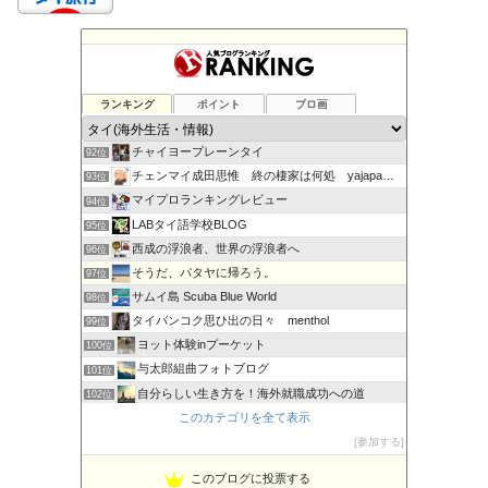
バンコクのローカルエリア情報、サパーンクワーイ
ランキング
ポイント
ブロ画
90位
30代後半夫婦のタイ移住ダラダラ日記
91位
チャイヨープレーンタイ
92位
チェンマイ成田思惟 終の棲家は何処 yajapaのblog
93位
マイプロランキングレビュー
94位
LABタイ語学校BLOG
95位
西成の浮浪者、世界の浮浪者へ
96位
そうだ、パタヤに帰ろう。
97位
サムイ島 Scuba Blue World
98位
タイバンコク思ひ出の日々 menthol
99位
ヨット体験inプーケット
100位
与太郎組曲フォトブログ
101位
自分らしい生き方を！海外就職成功への道
102位
タイはトロリと甘いマンゴーの味
このカテゴリを全て表示
103位
プンプイの「タイ・ミャンマー」ゴールデン情報
参加する
104位
このブログに投票する