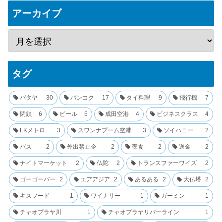
アーカイブ
タグ
パタヤ
30
バンコク
17
タイ料理
9
飛行機
7
閉鎖
6
ビール
5
成田空港
4
ビジネスクラス
4
LKメトロ
3
スワンナプーム空港
3
ソイハニー
2
バス
2
外出禁止令
2
夜食
2
送金
2
ナイトマーケット
2
仏陀
2
トランスファーワイズ
2
ゴーゴーバー
2
エアアジア
2
あるある
2
大仏塔
2
キスフード
1
ワイナリー
1
ガーミン
1
チャオプラヤ川
1
チャオプラヤリバーライン
1