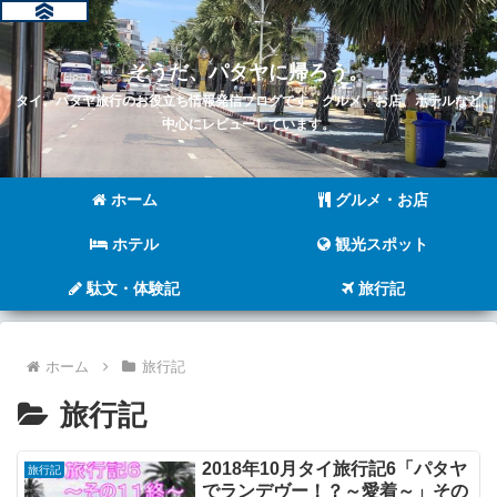
そうだ、パタヤに帰ろう。
タイ、パタヤ旅行のお役立ち情報発信ブログです。グルメ、お店、ホテルなど
中心にレビューしています。
ホーム
グルメ・お店
ホテル
観光スポット
駄文・体験記
旅行記
ホーム
旅行記
旅行記
2018年10月タイ旅行記6「パタヤ
旅行記
でランデヴー！？～愛着～」その