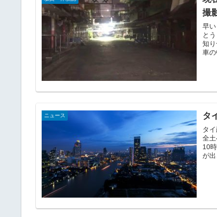
撮
早い
とう
知り
車の
タ
ニュース
タイ
全土
10
が出