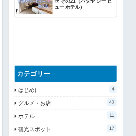
せ その21（パタヤ シー ビ
ュー ホテル）
カテゴリー
4
はじめに
40
グルメ・お店
11
ホテル
17
観光スポット