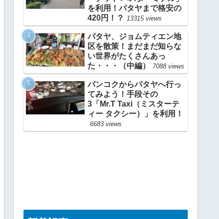
を利用！パタヤまで格安の
420円！？
13315 views
パタヤ、ジョムティエン地
区を散策！まだまだ知らな
い世界がたくさんあっ
た・・・（中編）
7088 views
バンコクからパタヤへ行っ
てみよう！手段その
3「Mr.T Taxi（ミスターテ
ィー タクシー）」を利用！
6683 views