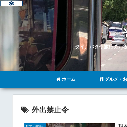
タイ、パタヤ旅行のお
ホーム
グルメ・お
外出禁止令
現
駄文・体験記