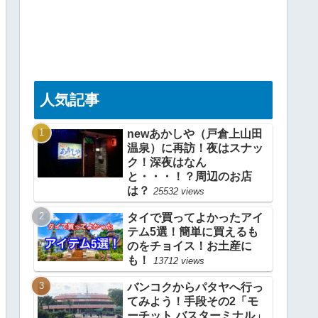
人気記事
newあかしや（戸倉上山田
温泉）に再訪！夜はスナッ
ク！深夜はなん
と・・・！？周辺のお店
は？
25532 views
タイで買ってよかったアイ
テム5選！簡単に買えるも
のをチョイス！お土産に
も！
13712 views
バンコクからパタヤへ行っ
てみよう！手段その2「モ
ーチット バスターミナル」