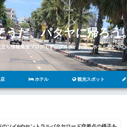
そうだ、パタヤに帰ろう
役立ち情報発信ブログです。グルメ、お店、ホテルなど中心
店
ホテル
観光スポット
在のソイ6やセントラルパタヤロード交差点の様子を