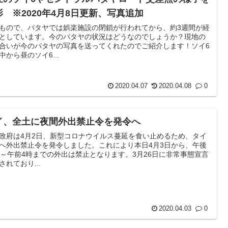
影 ※2020年4月8日更新、写真追加
もので、パタヤでは娯楽施設の閉鎖が行われてから、約3週間が経
としています。今のパタヤの状況はどうなのでしょうか？現地の
合いが今のパタヤの写真を送ってくれたのでご紹介します！ソイ6
中から昼のソイ6...
2020.04.07
2020.04.08
0
イ、全土に夜間外出禁止令を発令へ
政府は4月2日、新型コロナウイルス蔓延を食い止めるため、タイ
へ外出禁止令を発令しました。これにより本日4月3日から、午後
時～午前4時までの外出は禁止となります。3月26日に非常事態宣言
されており...
2020.04.03
0