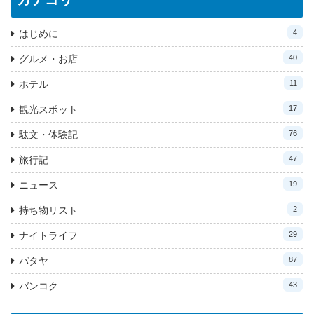
はじめに
4
グルメ・お店
40
ホテル
11
観光スポット
17
駄文・体験記
76
旅行記
47
ニュース
19
持ち物リスト
2
ナイトライフ
29
パタヤ
87
バンコク
43