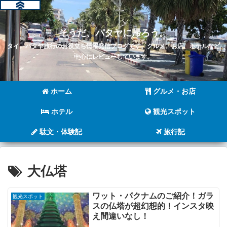
そうだ、パタヤに帰ろう。
タイ、パタヤ旅行のお役立ち情報発信ブログです。グルメ、お店、ホテルなど
中心にレビューしています。
ホーム
グルメ・お店
ホテル
観光スポット
駄文・体験記
旅行記
大仏塔
ワット・パクナムのご紹介！ガラ
観光スポット
スの仏塔が超幻想的！インスタ映
え間違いなし！