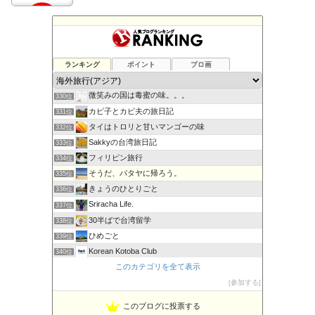
こぐまラテの「とりあえず、やってみた！」
ランキング
ポイント
ブロ画
328位
てくてくソウル | バーチャルソウル観光サイト
329位
微笑みの国は毒蜜の味。。。
330位
カピ子とカピ夫の旅日記
331位
タイはトロリと甘いマンゴーの味
332位
Sakkyの台湾旅日記
333位
フィリピン旅行
334位
そうだ、パタヤに帰ろう。
335位
きょうのひとりごと
336位
Sriracha Life.
337位
30半ばで台湾留学
338位
ひめごと
339位
Korean Kotoba Club
340位
ともたび
このカテゴリを全て表示
341位
エスコートアガシ紹介専門 USAGI
参加する
342位
このブログに投票する