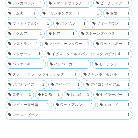
アレカロッジ
1
スマートウォッチ
1
ビーチチェア
1
ラム肉
1
ドリンキングストリート
1
保険
1
ワット・アルン
1
パラソル
1
ツリータウン
1
ナクルア
1
ピア
1
ストーンズハウス
1
レストラン
1
マハナコーンタワー
1
ワット・ポー
1
マッサージ
1
イビススタイルズバンコクスクンビット4
1
パンケーキ
1
ハンバーガー
1
モーチット
1
タラートロットファイラチャダー
1
チャンキーモンキー
1
ガパオライス
1
スイーツ
1
アイコンサイアム
1
ロティ
1
HOPS
1
お土産
1
セイラーバー
1
レビュー番外編
1
ワットアルン
1
エカマイ
1
ローストビーフ
1