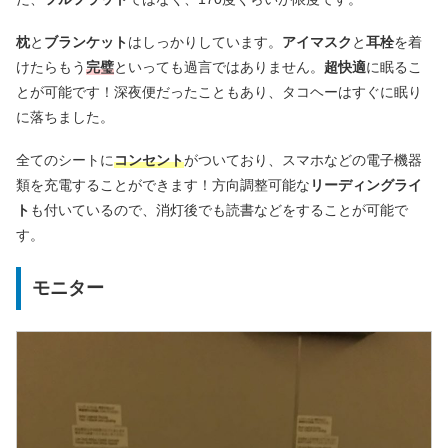
枕
と
ブランケット
はしっかりしています。
アイマスク
と
耳栓
を着
けたらもう
完璧
といっても過言ではありません。
超快適
に眠るこ
とが可能です！深夜便だったこともあり、タコヘーはすぐに眠り
に落ちました。
全てのシートに
コンセント
がついており、スマホなどの電子機器
類を充電することができます！方向調整可能な
リーディングライ
ト
も付いているので、消灯後でも読書などをすることが可能で
す。
モニター