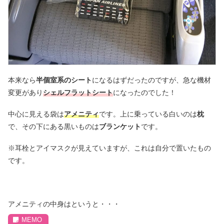
本来なら
半個室系のシート
になるはずだったのですが、急な機材
変更があり
シェルフラットシート
になったのでした！
中心に見える袋は
アメニティ
です。上に乗っている白いのは
枕
で、その下にある黒いものは
ブランケット
です。
※耳栓とアイマスクが見えていますが、これは自分で置いたもの
です。
アメニティの中身はというと・・・