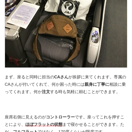
まず、座ると同時に担当の
CAさん
が挨拶に来てくれます。専属の
CAさんが付いてくれて、何か困った時には
親身に丁寧に
相談に乗
ってくれます。何か
注文
する時も気軽に頼むことができます。
座席右側に見えるのが
コントローラー
です。座ってこれを押すこ
とにより、
ほぼフラットの状態
まで寝かせることができます。た
だ、
フルフラット
ではなく、170度くらいが限度です。