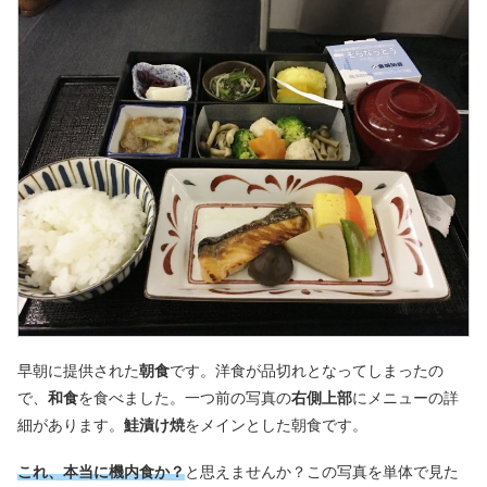
早朝に提供された
朝食
です。洋食が品切れとなってしまったの
で、
和食
を食べました。一つ前の写真の
右側上部
にメニューの詳
細があります。
鮭漬け焼
をメインとした朝食です。
これ、
本当に機内食か？
と思えませんか？この写真を単体で見た