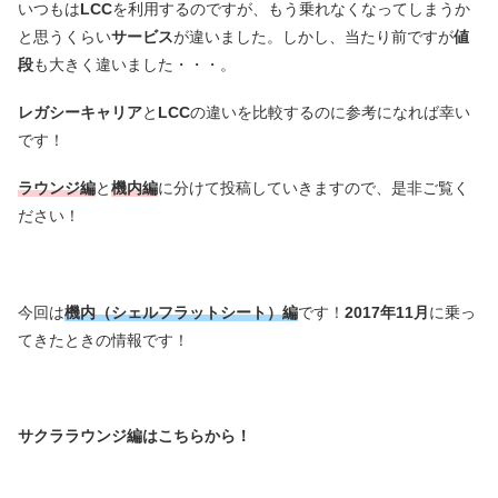
いつもは
LCC
を利用するのですが、もう乗れなくなってしまうか
と思うくらい
サービス
が違いました。しかし、当たり前ですが
値
段
も大きく違いました・・・。
レガシーキャリア
と
LCC
の違いを比較するのに参考になれば幸い
です！
ラウンジ編
と
機内編
に分けて投稿していきますので、是非ご覧く
ださい！
今回は
機内（シェルフラットシート）編
です！
2017年11月
に乗っ
てきたときの情報です！
サクララウンジ編はこちらから！