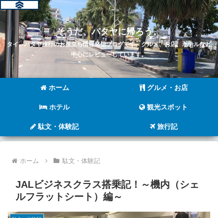
そうだ、パタヤに帰ろう。
タイ、パタヤ旅行のお役立ち情報発信ブログです。グルメ、お店、ホテルなど
中心にレビューしています。
ホーム
グルメ・お店
ホテル
観光スポット
駄文・体験記
旅行記
ホーム
駄文・体験記
JALビジネスクラス搭乗記！～機内（シェ
ルフラットシート）編～