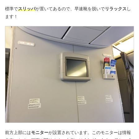
標準で
スリッパ
が置いてあるので、早速靴を脱いで
リラックス
し
ます！
前方上部には
モニター
が設置されています。このモニターは情報