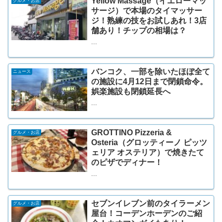
Yellow Massage（イエローマッ
グルメ・お店
サージ）で本場のタイマッサー
ジ！熟練の技をお試しあれ！3店
舗あり！チップの相場は？
...
バンコク、一部を除いたほぼ全て
ニュース
の施設に4月12日まで閉鎖命令。
娯楽施設も閉鎖延長へ
...
GROTTINO Pizzeria &
グルメ・お店
Osteria（グロッティーノ ピッツ
ェリア オステリア）で焼きたて
のピザでディナー！
...
セブンイレブン前のタイラーメン
グルメ・お店
屋台！コーデンホーデンのご紹