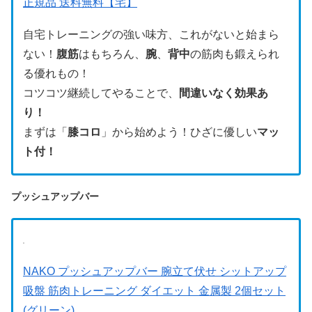
正規品 送料無料【宅】
自宅トレーニングの強い味方、これがないと始まら
ない！
腹筋
はもちろん、
腕
、
背中
の筋肉も鍛えられ
る優れもの！
コツコツ継続してやることで、
間違いなく効果あ
り！
まずは「
膝コロ
」から始めよう！
ひざに優しい
マッ
ト付！
プッシュアップバー
NAKO プッシュアップバー 腕立て伏せ シットアップ
吸盤 筋肉トレーニング ダイエット 金属製 2個セット
(グリーン)