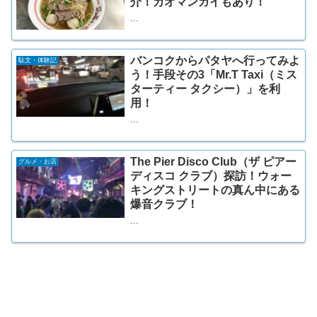
介！カオマンガイもあり！
...
バンコクからパタヤへ行ってみよ
駄文・体験記
う！手段その3「Mr.T Taxi（ミス
ターティー タクシー）」を利
用！
...
The Pier Disco Club（ザ ピアー
グルメ・お店
ディスコ クラブ）探訪！ウォー
キングストリートの真ん中にある
爆音クラブ！
...