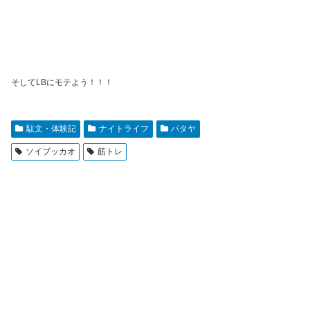
そしてLBにモテよう！！！
駄文・体験記
ナイトライフ
パタヤ
ソイブッカオ
筋トレ