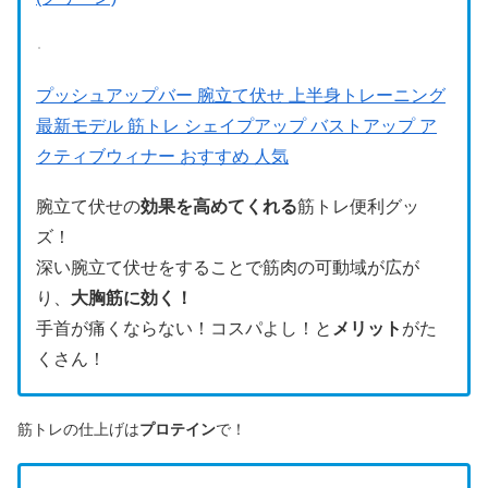
プッシュアップバー 腕立て伏せ 上半身トレーニング
最新モデル 筋トレ シェイプアップ バストアップ ア
クティブウィナー おすすめ 人気
腕立て伏せの
効果を高めてくれる
筋トレ便利グッ
ズ！
深い腕立て伏せをすることで筋肉の可動域が広が
り、
大胸筋に効く！
手首が痛くならない！コスパよし！と
メリット
がた
くさん！
筋トレの仕上げは
プロテイン
で！