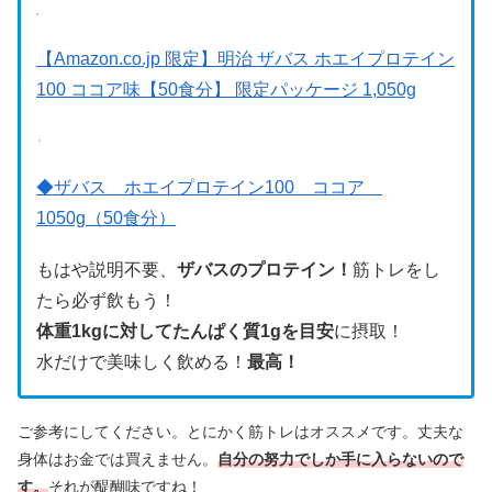
【Amazon.co.jp 限定】明治 ザバス ホエイプロテイン
100 ココア味【50食分】 限定パッケージ 1,050g
◆ザバス ホエイプロテイン100 ココア
1050g（50食分）
もはや説明不要、
ザバスのプロテイン！
筋トレをし
たら必ず飲もう！
体重1kgに対してたんぱく質1gを目安
に摂取！
水だけで美味しく飲める！
最高！
ご参考にしてください。とにかく筋トレはオススメです。丈夫な
身体はお金では買えません。
自分の努力でしか手に入らないので
す。
それが醍醐味ですね！