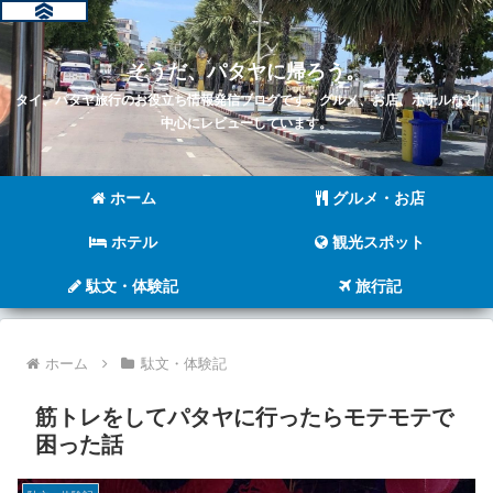
そうだ、パタヤに帰ろう。
タイ、パタヤ旅行のお役立ち情報発信ブログです。グルメ、お店、ホテルなど
中心にレビューしています。
ホーム
グルメ・お店
ホテル
観光スポット
駄文・体験記
旅行記
ホーム
駄文・体験記
筋トレをしてパタヤに行ったらモテモテで
困った話