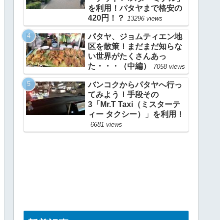
を利用！パタヤまで格安の
420円！？
13296 views
パタヤ、ジョムティエン地
区を散策！まだまだ知らな
い世界がたくさんあっ
た・・・（中編）
7058 views
バンコクからパタヤへ行っ
てみよう！手段その
3「Mr.T Taxi（ミスターテ
ィー タクシー）」を利用！
6681 views