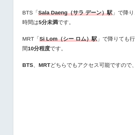
BTS「
Sala Daeng（サラ デーン）駅
」で降り
時間は
5分未満
です。
MRT「
Si Lom（シー ロム）駅
」で降りても行
間
10分程度
です。
BTS
、
MRT
どちらでもアクセス可能ですので