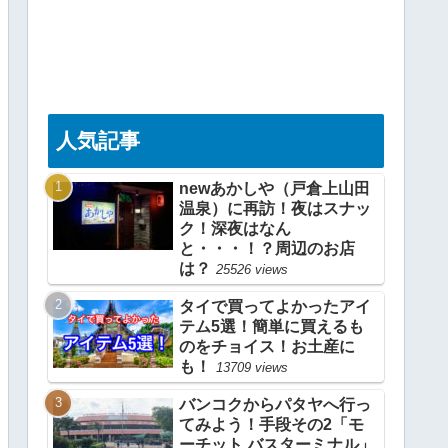
人気記事
newあかしや（戸倉上山田
温泉）に再訪！夜はスナッ
ク！深夜はなん
と・・・！？周辺のお店
は？
25526 views
タイで買ってよかったアイ
テム5選！簡単に買えるも
のをチョイス！お土産に
も！
13709 views
バンコクからパタヤへ行っ
てみよう！手段その2「モ
ーチット バスターミナル」