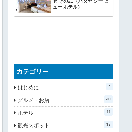
せ その21（パタヤ シー ビ
ュー ホテル）
カテゴリー
4
はじめに
40
グルメ・お店
11
ホテル
17
観光スポット