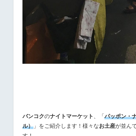
バンコク
の
ナイトマーケット
、「
パッポン・
ル）
」をご紹介します！様々な
お土産
が並ん
す！