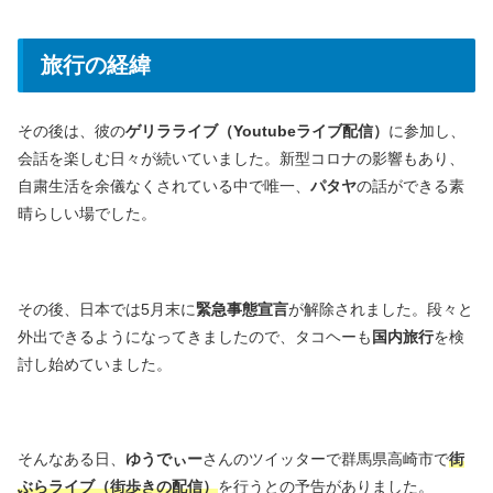
旅行の経緯
その後は、彼の
ゲリラライブ（Youtubeライブ配信）
に参加し、
会話を楽しむ日々が続いていました。新型コロナの影響もあり、
自粛生活を余儀なくされている中で唯一、
パタヤ
の話ができる素
晴らしい場でした。
その後、日本では5月末に
緊急事態宣言
が解除されました。段々と
外出できるようになってきましたので、タコヘーも
国内旅行
を検
討し始めていました。
そんなある日、
ゆうでぃー
さんのツイッターで群馬県高崎市で
街
ぶらライブ（街歩きの配信）
を行うとの予告がありました。