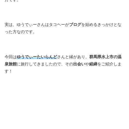
実は、ゆうでぃーさんはタコヘーが
ブログ
を始めるきっかけとな
った方なのです。
今回は
ゆうでぃーたいらんど
さんと縁があり、
群馬県水上市の温
泉旅館
に旅行してきましたので、その
出会い
や
経緯
をご紹介しま
す！