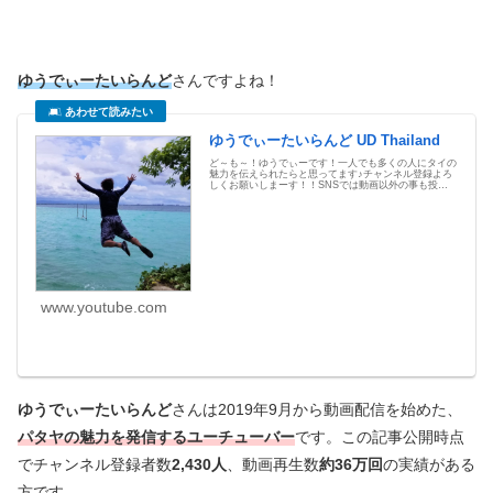
ゆうでぃーたいらんど
さんですよね！
ゆうでぃーたいらんど UD Thailand
ど～も～！ゆうでぃーです！一人でも多くの人にタイの
魅力を伝えられたらと思ってます♪チャンネル登録よろ
しくお願いしまーす！！SNSでは動画以外の事も投稿
中！是非フォローのほうよろしくお願いします！
www.youtube.com
ゆうでぃーたいらんど
さんは2019年9月から動画配信を始めた、
パタヤの魅力を発信するユーチューバー
です。この記事公開時点
でチャンネル登録者数
2,430人
、動画再生数
約36万回
の実績がある
方です。