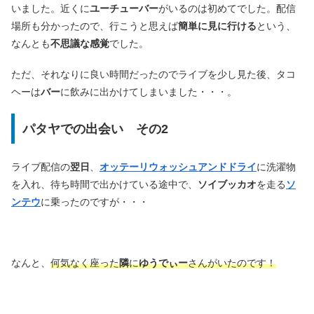
いました。近くに
ユーチューバー
がいるのは初めてでした。配信
場所も分かったので、行こうと思えば
簡単に見に行ける
という、
なんとも
不思議な感覚
でした。
ただ、それなりに良い時間だったのでライブを少し見た後、タコ
ヘーは
バー
に飲みに出かけてしまいました・・・。
パタヤでの出会い その2
ライブ配信の
翌日
、
オッテーリウォッシュアンドドライ
に洗濯物
を入れ、待ち時間で出かけている途中で、
ソイブッカオ
を走る
ソ
ンテウ
に乗ったのですが・・・
なんと、
何気なく座った
隣
に
ゆうでぃー
さんがいたのです！