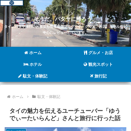
そうだ、パタヤに帰ろう。
タイ、パタヤ旅行のお役立ち情報発信ブログです。グルメ、お店、ホテルなど
中心にレビューしています。
ホーム
グルメ・お店
ホテル
観光スポット
駄文・体験記
旅行記
ホーム
駄文・体験記
タイの魅力を伝えるユーチューバー「ゆう
でぃーたいらんど」さんと旅行に行った話